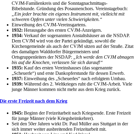
CVJM-Familienkreis und die Sonntagnachmittags-
Bibelstunde. Gründung des Posaunenchors. Vereinstagebuch:
„Ein jeder brachte ein eigenes Instrument mit, vielleicht mit
schweren Opfern unter vielen Schwierigkeiten.“
Einweihung des CVJM-Vereinsgartens.
1932:
Herausgabe des ersten CVJM-Anzeigers.
1934:
Verkauf der sogenannten Anstaltshäuser an die NSDAP.
Dem CVJM wird von der Partei gekündigt, sowohl die
Kirchengemeinde als auch der CVJM sitzen auf der Straße. Zitat
des damaligen Walddorfer Bürgermeisters und
Ortsgruppenleiters der NSDAP:
„Ich werde den CVJM abnagen
bis auf die Knochen, verlassen Sie sich darauf!“
1935:
Kauf des ersten Vereinshauses (das sogenannte
„Scheuerle“) und erste Dankopferstunde für dessen Erwerb.
1937:
Einweihung des „Scheuerles“ nach erfolgtem Umbau.
1939:
Während des 2. Weltkrieges ruht die CVJM-Arbeit. Viele
junge Männer kommen nicht mehr aus dem Krieg zurück.
Die erste Freizeit nach dem Krieg
1945:
Beginn der Freizeitarbeit nach Kriegsende. Erste Freizeit
für junge Männer (viele Kriegsheimkehrer).
Seit den 50er Jahren wirkt Dr. Paul Müller aus Stuttgart in der
sich immer weiter ausbreitenden Freizeitarbeit mit.