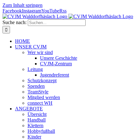
Zum Inhalt springen
Facebook
Instagram
YouTube
Rss
Suche nach:
HOME
UNSER CVJM
Wer wir sind
Unsere Geschichte
CVJM-Zentrum
Leitung
Jugendreferent
Schutzkonzept
Spenden
TeamStyle
Mitglied werden
connect WH
ANGEBOTE
Übersicht
Handball
Klettern
Hobbyfußball
Kinder