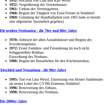
1951:
Hochzeit von Lina und Karl Wezel
1952:
Vergrößerung des Vereinshauses
1961:
Umbau des Vereinsgartens.
1968:
Beginn der Tätigkeit von Ernst Förster in Walddorf.
1969:
Gründung der Handballarbeit (seit 1965 hatte es bereits
eine allgemeine Sportarbeit gegeben)
Die großen Neubauten - die 70er und 80er Jahre
1970:
Abbruch der alten Anstaltshäuser und Beginn des
Erweiterungsbaus.
1972:
Erster Familien- und Freundestag im noch nicht
fertiggestellten Rohbau.
Einweihung des Neubaus.
1986:
Beginn der Bauarbeiten für den Küchenneubau.
Abschied und Neuanfang - die 90er Jahre
1995:
Tod von Lina Wezel. Einsetzung von Heiner Stadelmaier
als neuen Leiter des CVJM-Zentrums Walddorf.
1996:
Renovierung des Altbaus.
1998:
Renovierung des Neubaus.
Die 2000er Jahre